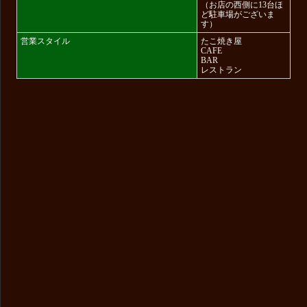
（お店の西側に13台ほ
ど駐車場がございま
す）
営業スタイル
たこ焼き屋
CAFE
BAR
レストラン