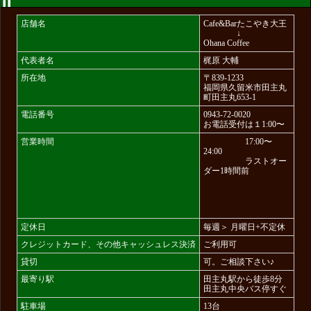
店舗名
Cafe&Barたこやき大王
↓
Ohana Coffee
代表者名
梶原 大輔
所在地
〒839-1233
福岡県久留米市田主丸
町田主丸653-1
電話番号
0943-72-0020
お電話受付は１1:00〜
営業時間
17:00〜
24:00
ラストオー
ダー1時間前
定休日
毎週＞ 月曜日+不定休
クレジットカード、その他キャッシュレス決済
ご利用可
貸切
可。ご相談下さい♪
最寄り駅
田主丸駅から徒歩8分
田主丸中央バス停すぐ
駐車場
13台